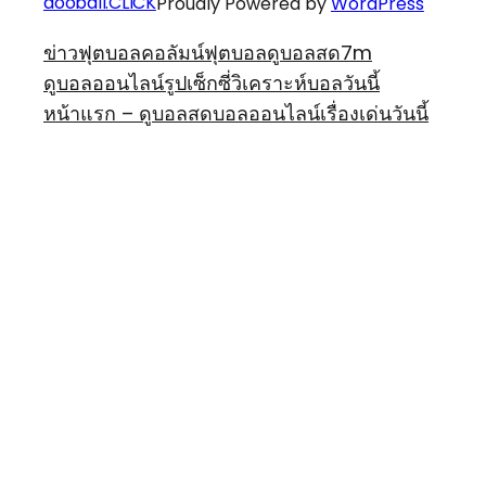
dooball.CLICK
Proudly Powered by
WordPress
ข่าวฟุตบอล
คอลัมน์ฟุตบอล
ดูบอลสด7m
ดูบอลออนไลน์
รูปเซ็กซี่
วิเคราะห์บอลวันนี้
หน้าแรก – ดูบอลสดบอลออนไลน์
เรื่องเด่นวันนี้