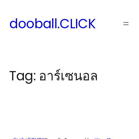
Skip
to
dooball.CLICK
content
Tag:
อาร์เซนอล