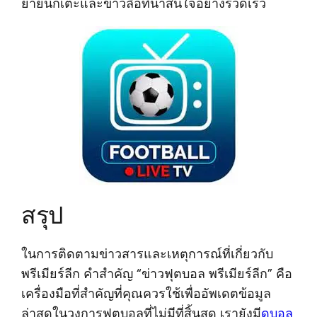
ย้ายนักเตะและข่าวลือที่น่าสนใจอย่างรวดเร็ว
สรุป
ในการติดตามข่าวสารและเหตุการณ์ที่เกี่ยวกับ
พรีเมียร์ลีก คำสำคัญ “ข่าวฟุตบอล พรีเมียร์ลีก” คือ
เครื่องมือที่สำคัญที่คุณควรใช้เพื่ออัพเดตข้อมูล
ล่าสุดในวงการฟุตบอลที่ไม่มีที่สิ้นสุด เรายังมี
ดูบอล