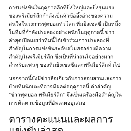
การแข่งขันในฤดูกาลลีกที่ยิ่งใหญ่และยิ่งรุนแรง
ของพรีเมียร์ลีกกำลังเป็นหัวข้ออึ้งอ่างของความ
สนใจในวงการฟุตบอลทั่วโลก ทีมยิงเชลซี เป็นหนึ่ง
ในทีมที่กำลังประลองอย่างหนักในฤดูกาลนี้ ข่าว
ล่าสุดเปิดเผยว่าทีมนี้ได้เข้าร่วมการประลองที่
สำคัญในการแข่งขันระดับสโมสรอย่างมีความ
สำคัญในพรีเมียร์ลีก ซึ่งเป็นที่น่าสนใจอย่างมาก
สำหรับแฟนๆ ของทีมยิงเชลซีและพรีเมียร์ลีกทั่วไป
นอกจากนี้ยังมีข่าวลือเกี่ยวกับการสอบสวนและการ
ย้ายทีมนักเตะที่อาจมีผลต่อฤดูกาลนี้ คำสำคัญ
“ข่าวฟุตบอล พรีเมียร์ลีก” จึงเป็นเครื่องมือสำคัญใน
การติดตามข้อมูลที่อัพเดตอยู่เสมอ
ตารางคะแนนและผลการ
แข่งขันล่าสุด