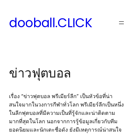
Skip
to
dooball.CLICK
content
ข่าวฟุตบอล
เรื่อง “ข่าวฟุตบอล พรีเมียร์ลีก” เป็นหัวข้อที่น่า
สนใจมากในวงการกีฬาทั่วโลก พรีเมียร์ลีกเป็นหนึ่ง
ในลีกฟุตบอลที่มีความเป็นที่รู้จักและน่าติดตาม
มากที่สุดในโลก นอกจากการรู้ข้อมูลเกี่ยวกับทีม
ยอดนิยมและนักเตะชื่อดัง ยังมีเหตุการณ์น่าสนใจ