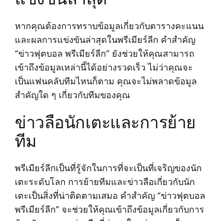
หากคุณต้องการทราบข้อมูลเกี่ยวกับตารางคะแนน
และผลการแข่งขันล่าสุดในพรีเมียร์ลีก คำสำคัญ
“ข่าวฟุตบอล พรีเมียร์ลีก” ยังช่วยให้คุณสามารถ
เข้าถึงข้อมูลเหล่านี้ได้อย่างรวดเร็ว ไม่ว่าคุณจะ
เป็นแฟนคลับทีมไหนก็ตาม คุณจะไม่พลาดข้อมูล
สำคัญใด ๆ เกี่ยวกับทีมของคุณ
ข่าวลือนักเตะและการย้าย
ทีม
พรีเมียร์ลีกเป็นที่รู้จักในการที่จะเป็นที่เจริญของนัก
เตะระดับโลก การย้ายทีมและข่าวลือเกี่ยวกับนัก
เตะเป็นสิ่งที่น่าติดตามเสมอ คำสำคัญ “ข่าวฟุตบอล
พรีเมียร์ลีก” จะช่วยให้คุณเข้าถึงข้อมูลเกี่ยวกับการ