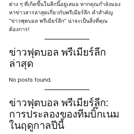
ต่าง ๆ ที่เกิดขึ้นในลีกนี้อยู่เสมอ หากคุณกำลังมอง
หาข่าวสารล่าสุดเกี่ยวกับพรีเมียร์ลีก คำสำคัญ
“ข่าวฟุตบอล พรีเมียร์ลีก” น่าจะเป็นสิ่งที่คุณ
ต้องการ!
ข่าวฟุตบอล พรีเมียร์ลีก
ล่าสุด
No posts found.
ข่าวฟุตบอล พรีเมียร์ลีก:
การประลองของทีมบิ๊กเนม
ในฤดูกาลปีนี้